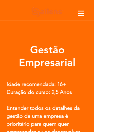
Gestão
Empresarial
Idade recomendada: 16+
Duração do curso: 2,5 Anos
Entender todos os detalhes da
gestão de uma empresa é
prioritário para quem quer