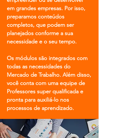
empreender ou se desenvolver
em grandes empresas. Por isso,
preparamos conteúdos
completos, que podem ser
planejados conforme a sua
necessidade e o seu tempo.
Os módulos são integrados com
todas as necessidades do
Mercado de Trabalho. Além disso,
você conta com uma equipe de
Professores super qualificada e
pronta para auxiliá-lo nos
processos de aprendizado.